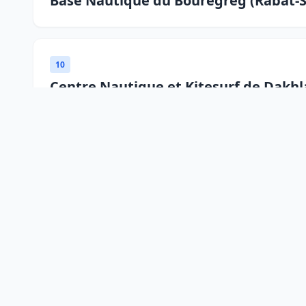
Base Nautique du Bouregreg (Rabat-S
10
Centre Nautique et Kitesurf de Dakh
10
Base Nautique du Lac Bin El Ouidane
10
Circuit Automobile Moulay El Hassan