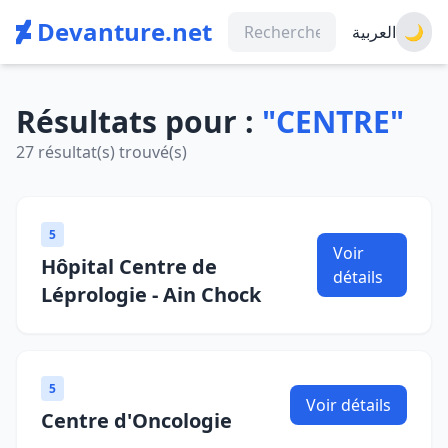
Devanture.net
العربية
🌙
Résultats pour :
"CENTRE"
27 résultat(s) trouvé(s)
5
Voir
Hôpital Centre de
détails
Léprologie - Ain Chock
5
Voir détails
Centre d'Oncologie