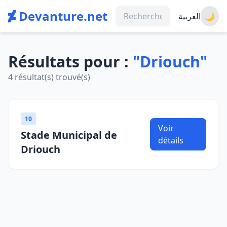
Devanture.net
العربية
🌙
Résultats pour :
"Driouch"
4 résultat(s) trouvé(s)
10
Voir
Stade Municipal de
détails
Driouch