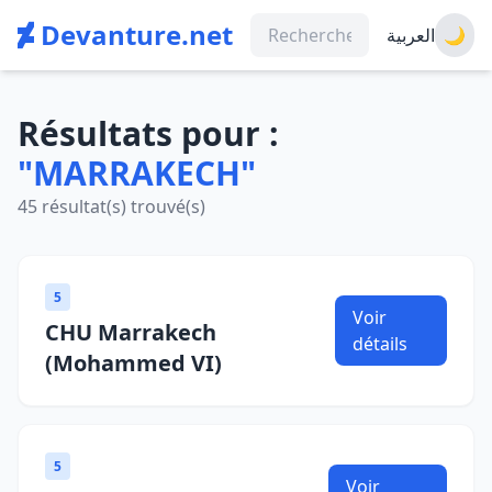
Devanture.net
العربية
🌙
Résultats pour :
"MARRAKECH"
45 résultat(s) trouvé(s)
5
Voir
CHU Marrakech
détails
(Mohammed VI)
5
Voir