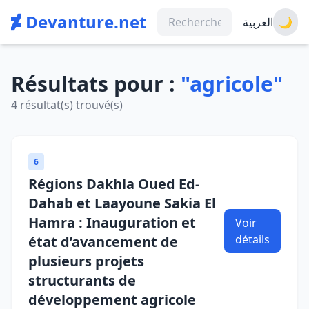
Devanture.net
العربية
🌙
Résultats pour :
"agricole"
4 résultat(s) trouvé(s)
6
Régions Dakhla Oued Ed-
Dahab et Laayoune Sakia El
Hamra : Inauguration et
Voir
détails
état d’avancement de
plusieurs projets
structurants de
développement agricole