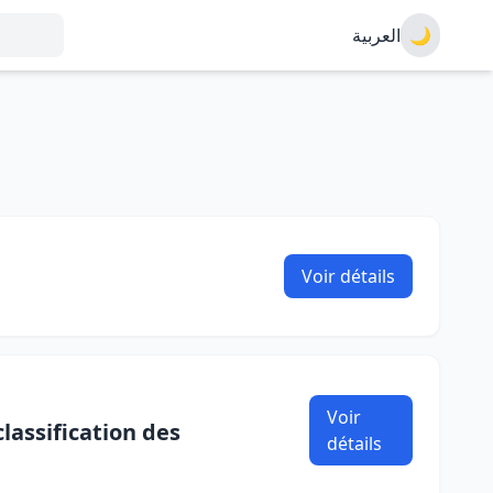
العربية
🌙
Voir détails
Voir
lassification des
détails