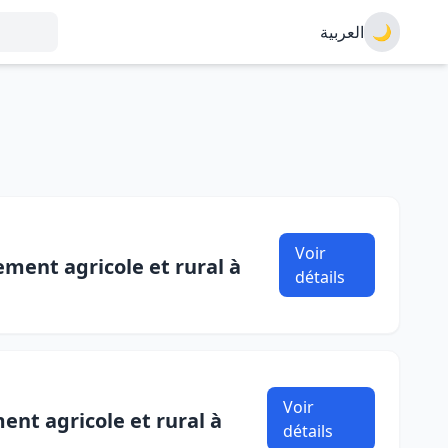
العربية
🌙
Voir
ement agricole et rural à
détails
Voir
ent agricole et rural à
détails