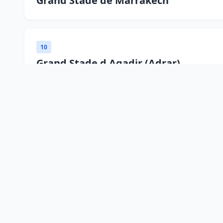
Grand Stade de Marrakech
10
Grand Stade d Agadir (Adrar)
10
Stade d Honneur d Oujda
10
Stade Saniat Rmel