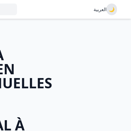
العربية
🌙
A
EN
UELLES
L À