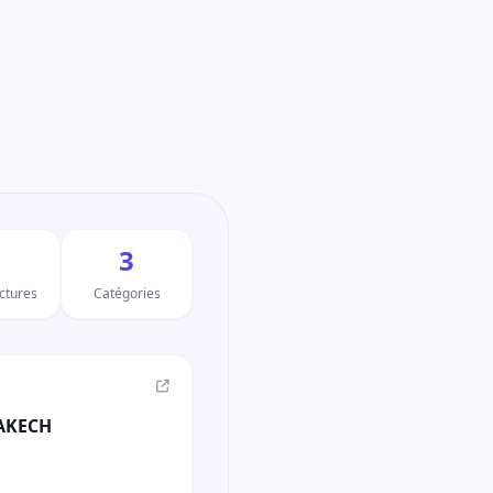
3
uctures
Catégories
AKECH