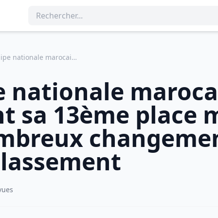
L\'équipe nationale marocaine maintient sa 13ème place mondiale et de nombreux changements en tête du classement
e nationale maroca
t sa 13ème place 
ombreux changemen
classement
vues