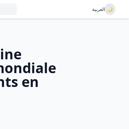
العربية
🌙
ine
mondiale
ts en