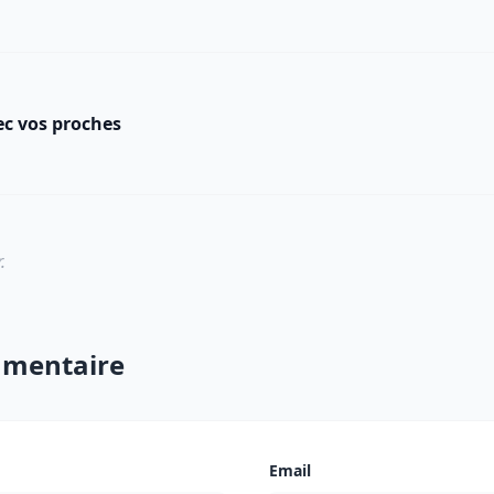
ec vos proches
.
mmentaire
Email