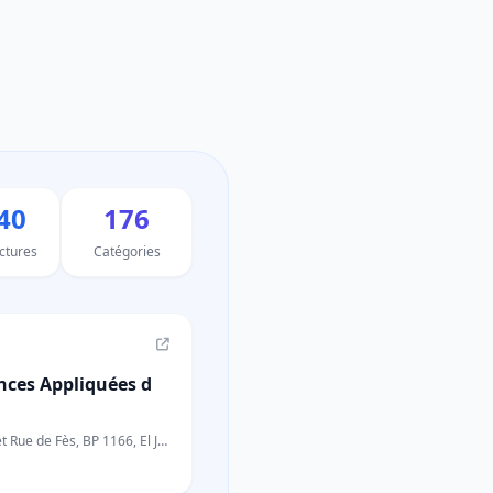
40
176
uctures
Catégories
nces Appliquées d
 de Fès, BP 1166, El Jadida