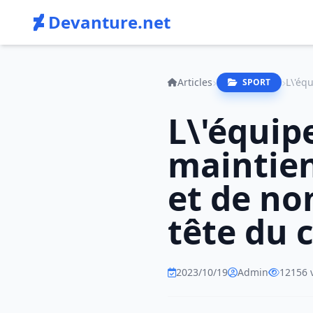
Devanture.net
Articles
SPORT
L\'équip
maintien
et de n
tête du 
2023/10/19
Admin
12156 