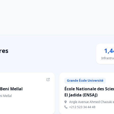
res
1,4
Infrastr
Grande École Université
Beni Mellal
École Nationale des Scie
El Jadida (ENSAJ)
i Mellal
Angle Avenue Ahmed Chaouki et Rue
+212 523 34 44 48