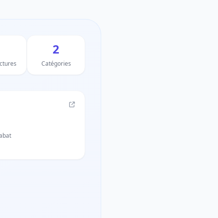
2
uctures
Catégories
abat