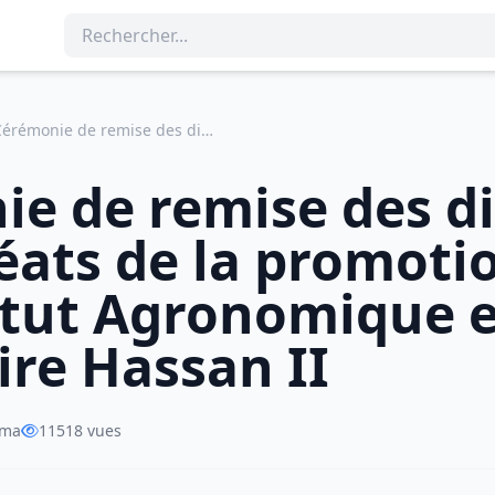
Cérémonie de remise des diplômes aux lauréats de la promotion 2023 de l’Institut Agronomique et Vétérinaire Hassan II
e de remise des d
éats de la promoti
titut Agronomique 
ire Hassan II
.ma
11518 vues