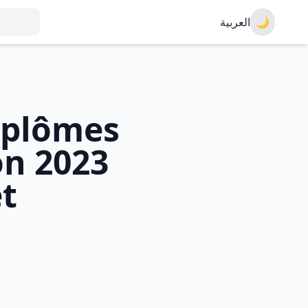
العربية
🌙
iplômes
on 2023
et