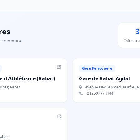
res
3
te commune
Infrastr
Gare Ferroviaire
 d Athlétisme (Rabat)
Gare de Rabat Agdal
sour, Rabat
Avenue Hadj Ahmed Balafrej, R
+212537774444
abat