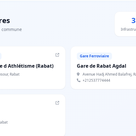
res
3
te commune
Infrastr
Gare Ferroviaire
 d Athlétisme (Rabat)
Gare de Rabat Agdal
sour, Rabat
Avenue Hadj Ahmed Balafrej, R
+212537774444
abat