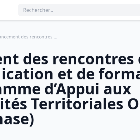
Lancement des rencontres de communication et de formation sur le Programme d’Appui aux Collectivités Territoriales Ouvertes (4ème phase)
nt des rencontres 
ation et de forma
ramme d’Appui aux
vités Territoriales 
hase)