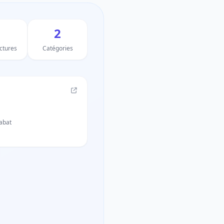
2
uctures
Catégories
abat