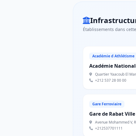
Infrastructu
Établissements dans cet
Académie d Athlétisme
Académie Nationale
Quartier Yaacoub El Man
+212 537 28 00 00
Gare Ferroviaire
Gare de Rabat Ville
Avenue Mohammed V, R
+212537701111