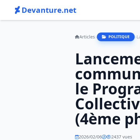
Devanture.net
Articles
POLITIQUE
Lanceme
communic
le Prog
Collecti
(4ème p
2026/02/06
2437 vues