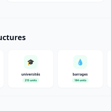
uctures
🎓
💧
universités
barrages
215 units
184 units