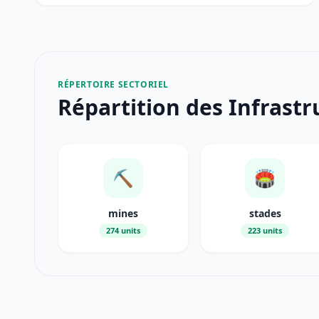
RÉPERTOIRE SECTORIEL
Répartition des Infrastr
⛏️
🏟️
mines
stades
274 units
223 units