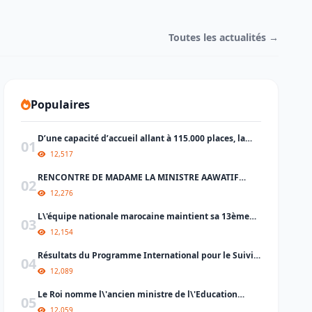
Toutes les actualités →
Populaires
D’une capacité d’accueil allant à 115.000 places, la
01
conception architecturale du futur Grand Stade de
12,517
Casablanca est lancé.
RENCONTRE DE MADAME LA MINISTRE AAWATIF
02
HAYAR EN MARGE DES RÉUNIONS ANNUELLES DU
12,276
GROUPE DE LA BANQUE MONDIALE ET DU FONDS
MONÉTAIRE INTERNATIONAL À MARRAKECH
L\'équipe nationale marocaine maintient sa 13ème
03
place mondiale et de nombreux changements en tête
12,154
du classement
Résultats du Programme International pour le Suivi
04
des Acquis des élèves (PISA).
12,089
Le Roi nomme l\'ancien ministre de l\'Education
05
Amzazi gouverneur de la région du Souss
12,059