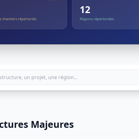
12
 chantiers répertoriés
Régions répertoriées
uctures Majeures