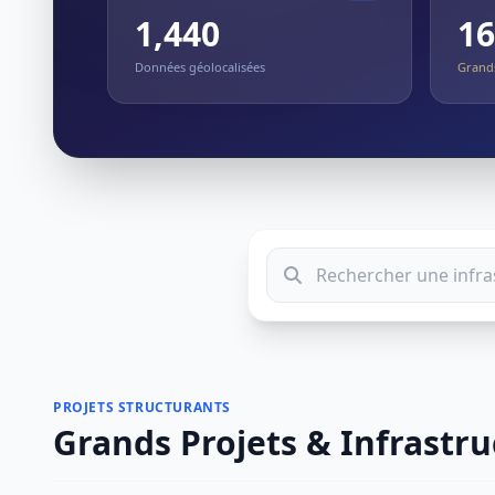
1,440
16
Données géolocalisées
Grands
PROJETS STRUCTURANTS
Grands Projets & Infrastr