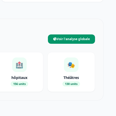
Voir l'analyse globale
🏥
🎭
hôpitaux
Théâtres
156 units
130 units