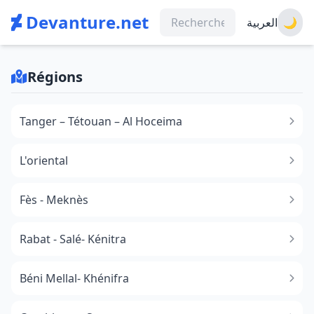
Devanture.net
العربية
🌙
Régions
Tanger – Tétouan – Al Hoceima
L'oriental
Fès - Meknès
Rabat - Salé- Kénitra
Béni Mellal- Khénifra